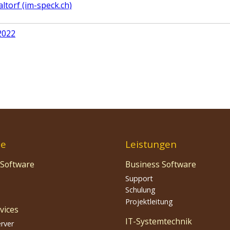
ltorf (im-speck.ch)
2022
te
Leistungen
 Software
Business Software
Support
Schulung
Projektleitung
vices
IT-Systemtechnik
erver