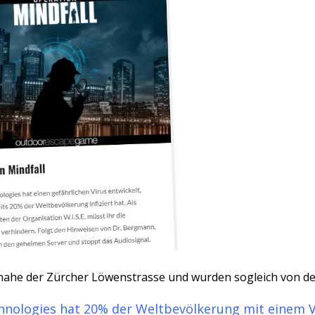
nahe der Zürcher Löwenstrasse und wurden sogleich von der
hnologies hat 20% der Weltbevölkerung mit einem Vir