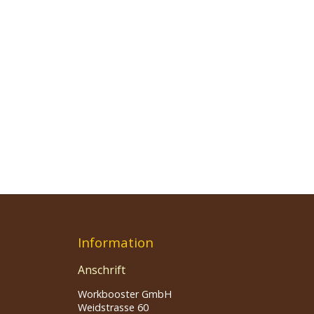
Information
Anschrift
Workbooster GmbH
Weidstrasse 60