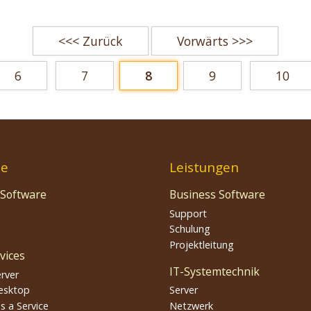
<<< Zurück
Vorwärts >>>
6
7
8
9
10
te
Leistungen
 Software
Business Software
Support
Schulung
Projektleitung
vices
IT-Systemtechnik
erver
esktop
Server
s a Service
Netzwerk