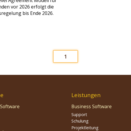
 Level Agreement Modell für
en vor 2026 erfolgt die
gsregelung bis Ende 2026.
1
te
Leistungen
 Software
Business Software
Support
Schulung
Projektleitung