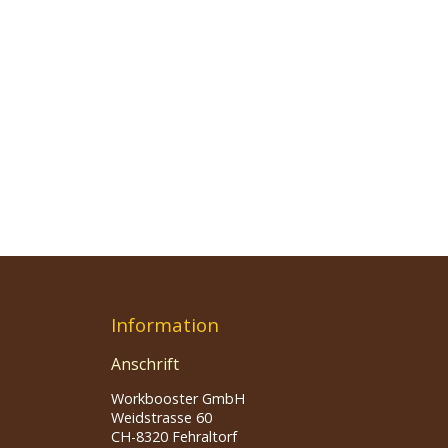
Information
Anschrift
Workbooster GmbH
Weidstrasse 60
CH-8320 Fehraltorf