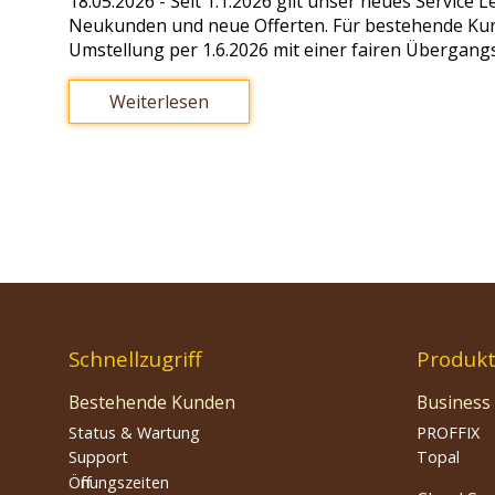
18.05.2026
- Seit 1.1.2026 gilt unser neues Service
Neukunden und neue Offerten. Für bestehende Kund
Umstellung per 1.6.2026 mit einer fairen Übergan
Weiterlesen
Schnellzugriff
Produk
Bestehende Kunden
Business
Status & Wartung
PROFFIX
Support
Topal
Öffnungszeiten